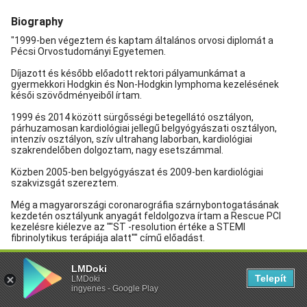
LMDoki
Telepít
LMDoki
ingyenes - Google Play