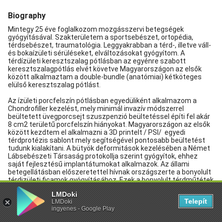
LMDoki
Telepít
LMDoki
ingyenes - Google Play