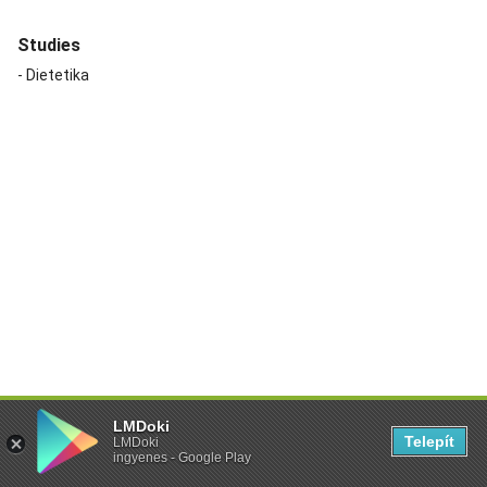
LMDoki
Telepít
LMDoki
ingyenes - Google Play